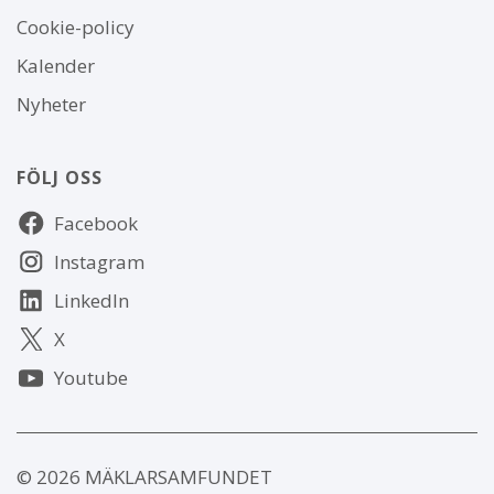
Om
Cookie-policy
webbplatsen
Kalender
Nyheter
FÖLJ OSS
Följ
Facebook
oss
Instagram
LinkedIn
X
Youtube
© 2026 MÄKLARSAMFUNDET