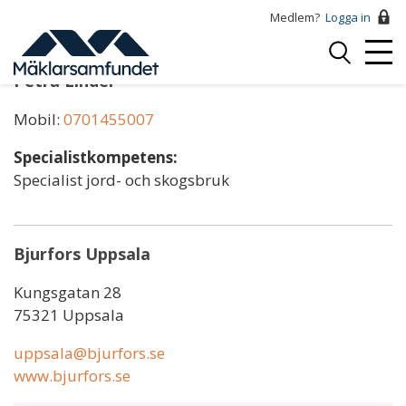
Hoppa
Medlem?
Logga in
till
Logga
huvudinnehåll
Mobi
in
Petra Linder
Menu
Mobil:
0701455007
Specialistkompetens:
Specialist jord- och skogsbruk
Bjurfors Uppsala
Kungsgatan 28
75321 Uppsala
uppsala@bjurfors.se
www.bjurfors.se