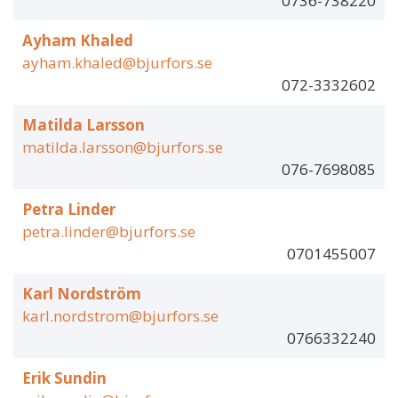
0736-738220
Ayham Khaled
ayham.khaled@bjurfors.se
072-3332602
Matilda Larsson
matilda.larsson@bjurfors.se
076-7698085
Petra Linder
petra.linder@bjurfors.se
0701455007
Karl Nordström
karl.nordstrom@bjurfors.se
0766332240
Erik Sundin