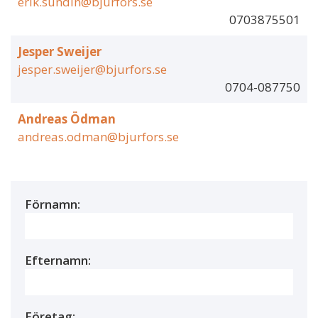
erik.sundin@bjurfors.se
0703875501
Jesper Sweijer
jesper.sweijer@bjurfors.se
0704-087750
Andreas Ödman
andreas.odman@bjurfors.se
Förnamn:
Efternamn:
Företag: