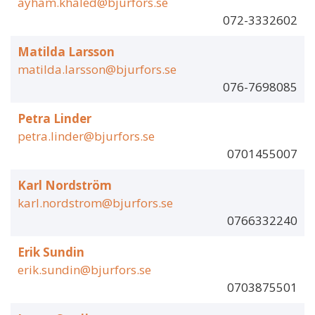
ayham.khaled@bjurfors.se
072-3332602
Matilda Larsson
matilda.larsson@bjurfors.se
076-7698085
Petra Linder
petra.linder@bjurfors.se
0701455007
Karl Nordström
karl.nordstrom@bjurfors.se
0766332240
Erik Sundin
erik.sundin@bjurfors.se
0703875501