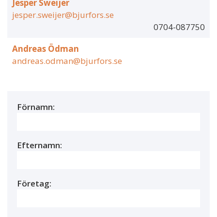
Jesper Sweijer
jesper.sweijer@bjurfors.se
0704-087750
Andreas Ödman
andreas.odman@bjurfors.se
Förnamn:
Efternamn:
Företag: