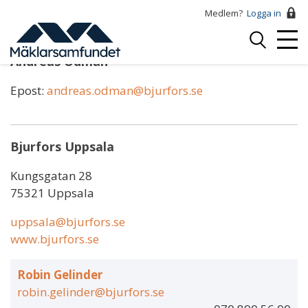
Hoppa
Medlem?
Logga in
till
Logga
huvudinnehåll
Mobi
in
Andreas Ödman
Menu
Epost:
andreas.odman@bjurfors.se
Bjurfors Uppsala
Kungsgatan 28
75321 Uppsala
uppsala@bjurfors.se
www.bjurfors.se
Robin Gelinder
robin.gelinder@bjurfors.se