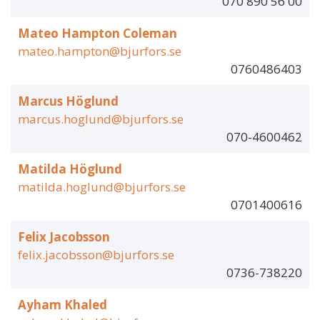
070 890 56 00
Mateo Hampton Coleman
mateo.hampton@bjurfors.se
0760486403
Marcus Höglund
marcus.hoglund@bjurfors.se
070-4600462
Matilda Höglund
matilda.hoglund@bjurfors.se
0701400616
Felix Jacobsson
felix.jacobsson@bjurfors.se
0736-738220
Ayham Khaled