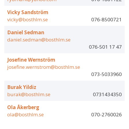
Vicky Sandström
vicky@bosthlm.se
076-8500721
Daniel Sedman
daniel.sedman@bosthlm.se
076-501 17 47
Josefine Wernström
josefine.wernstrom@bosthlm.se
073-5033960
Burak Yildiz
burak@bosthlm.se
0731434350
Ola Åkerberg
ola@bosthlm.se
070-2760026