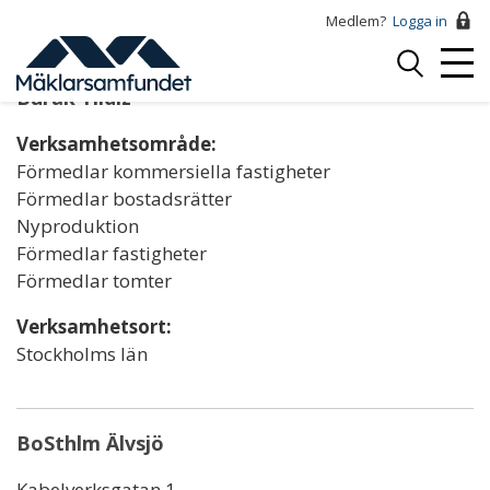
Hoppa
Medlem?
Logga in
till
Logga
huvudinnehåll
Mobi
in
Burak Yildiz
Menu
Verksamhetsområde:
Förmedlar kommersiella fastigheter
Förmedlar bostadsrätter
Nyproduktion
Förmedlar fastigheter
Förmedlar tomter
Verksamhetsort:
Stockholms län
BoSthlm Älvsjö
Kabelverksgatan 1