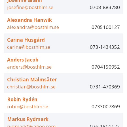
Josefine Granli
josefine@bosthlm.se
0708-883780
Alexandra Hanwik
alexandra@bosthlm.se
0705160127
Carina Husgård
carina@bosthlm.se
073-1434352
Anders Jacob
anders@bosthlm.se
0704150952
Christian Malmsäter
christian@bosthlm.se
0731-470369
Robin Rydén
robin@bosthlm.se
0733007869
Markus Rydmark
rydmark@yahoo.com
076-1801122