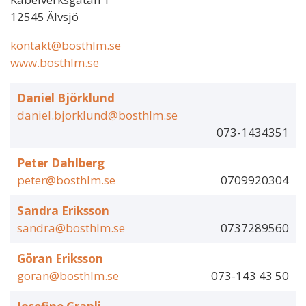
12545 Älvsjö
kontakt@bosthlm.se
www.bosthlm.se
Daniel Björklund
daniel.bjorklund@bosthlm.se
073-1434351
Peter Dahlberg
peter@bosthlm.se
0709920304
Sandra Eriksson
sandra@bosthlm.se
0737289560
Göran Eriksson
goran@bosthlm.se
073-143 43 50