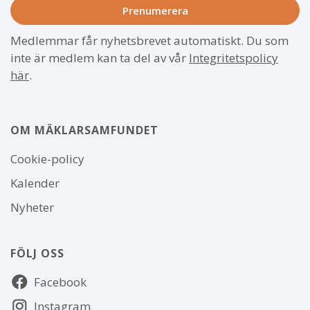
Medlemmar får nyhetsbrevet automatiskt. Du som
inte är medlem kan ta del av vår
Integritetspolicy
här
.
OM MÄKLARSAMFUNDET
Om
Cookie-policy
webbplatsen
Kalender
Nyheter
FÖLJ OSS
Följ
Facebook
oss
Instagram