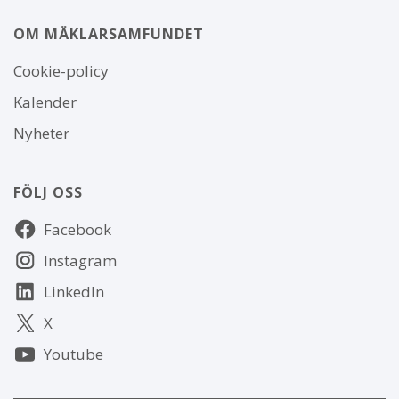
OM MÄKLARSAMFUNDET
Om
Cookie-policy
webbplatsen
Kalender
Nyheter
FÖLJ OSS
Följ
Facebook
oss
Instagram
LinkedIn
X
Youtube