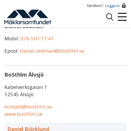
Hoppa
Medlem?
Logga in
till
Logga
huvudinnehåll
Mobi
in
Daniel Sedman
Menu
Mobil:
076-501 17 47
Epost:
daniel.sedman@bosthlm.se
BoSthlm Älvsjö
Kabelverksgatan 1
12545 Älvsjö
kontakt@bosthlm.se
www.bosthlm.se
Daniel Björklund