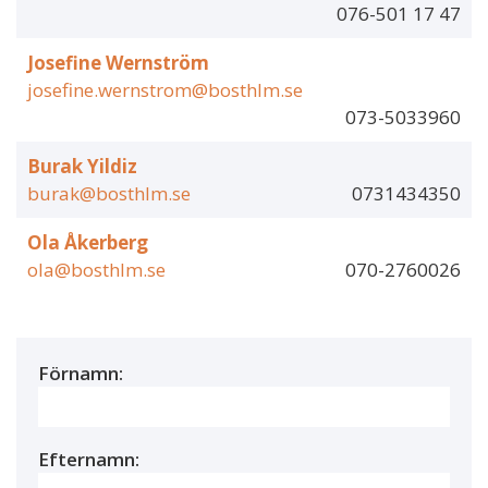
076-501 17 47
Josefine Wernström
josefine.wernstrom@bosthlm.se
073-5033960
Burak Yildiz
burak@bosthlm.se
0731434350
Ola Åkerberg
ola@bosthlm.se
070-2760026
Förnamn:
Efternamn: