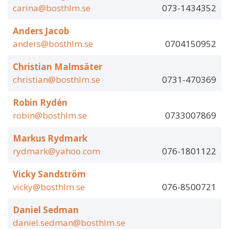
carina@bosthlm.se
073-1434352
Anders Jacob
anders@bosthlm.se
0704150952
Christian Malmsäter
christian@bosthlm.se
0731-470369
Robin Rydén
robin@bosthlm.se
0733007869
Markus Rydmark
rydmark@yahoo.com
076-1801122
Vicky Sandström
vicky@bosthlm.se
076-8500721
Daniel Sedman
daniel.sedman@bosthlm.se