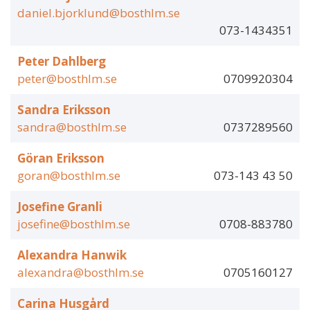
daniel.bjorklund@bosthlm.se
073-1434351
Peter Dahlberg
peter@bosthlm.se
0709920304
Sandra Eriksson
sandra@bosthlm.se
0737289560
Göran Eriksson
goran@bosthlm.se
073-143 43 50
Josefine Granli
josefine@bosthlm.se
0708-883780
Alexandra Hanwik
alexandra@bosthlm.se
0705160127
Carina Husgård