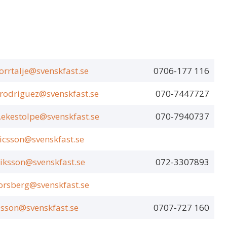
orrtalje@svenskfast.se
0706-177 116
.rodriguez@svenskfast.se
070-7447727
a.ekestolpe@svenskfast.se
070-7940737
ricsson@svenskfast.se
riksson@svenskfast.se
072-3307893
orsberg@svenskfast.se
elsson@svenskfast.se
0707-727 160