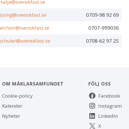
rtalje@svenskfast.se
lijsing@svenskfast.se
0709-98 92 69
elchior@svenskfast.se
0707-999036
schuler@svenskfast.se
0708-62 97 25
OM MÄKLARSAMFUNDET
FÖLJ OSS
Om
Följ
Cookie-policy
Facebook
webbplatsen
oss
Kalender
Instagram
Nyheter
LinkedIn
X