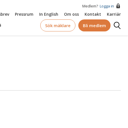
Medlem?
Logga in
brev
Pressrum
In English
Om oss
Kontakt
Karriär
Logga
s
Sök mäklare
Bli medlem
in