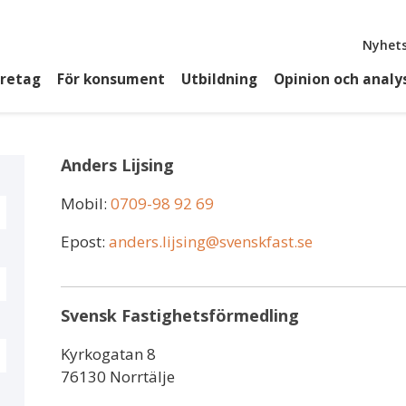
Top
Nyhets
öretag
För konsument
Utbildning
Opinion och analy
Anders Lijsing
Mobil:
0709-98 92 69
Epost:
anders.lijsing@svenskfast.se
Svensk Fastighetsförmedling
Kyrkogatan 8
76130 Norrtälje