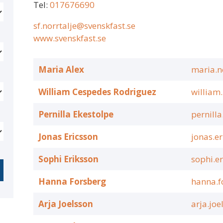
Tel:
017676690
sf.norrtalje@svenskfast.se
www.svenskfast.se
Maria Alex
maria.n
William Cespedes Rodriguez
william
Pernilla Ekestolpe
pernill
Jonas Ericsson
jonas.e
Sophi Eriksson
sophi.e
Hanna Forsberg
hanna.f
Arja Joelsson
arja.jo