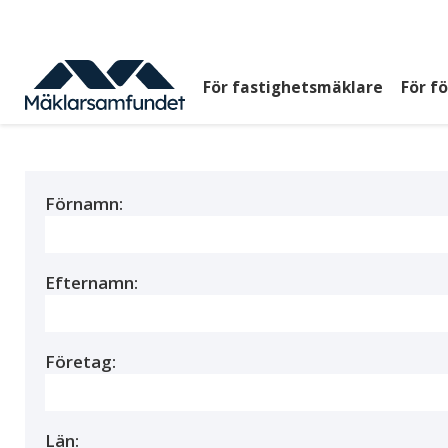
Hoppa
till
huvudinnehåll
För fastighetsmäklare
För f
Huvudmeny
top
Förnamn:
Efternamn:
Företag:
Län: