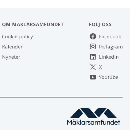
OM MÄKLARSAMFUNDET
FÖLJ OSS
Om
Följ
Cookie-policy
Facebook
webbplatsen
oss
Kalender
Instagram
Nyheter
LinkedIn
X
Youtube