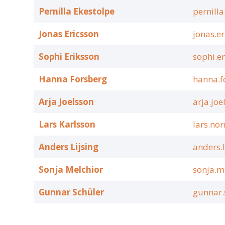
Pernilla Ekestolpe
pernill
Jonas Ericsson
jonas.e
Sophi Eriksson
sophi.e
Hanna Forsberg
hanna.f
Arja Joelsson
arja.jo
Lars Karlsson
lars.nor
Anders Lijsing
anders.
Sonja Melchior
sonja.m
Gunnar Schüler
gunnar.