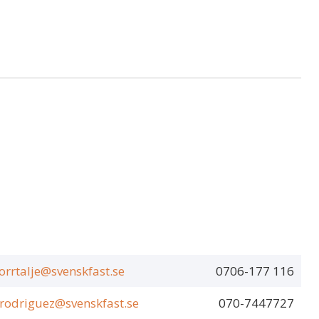
orrtalje@svenskfast.se
0706-177 116
.rodriguez@svenskfast.se
070-7447727