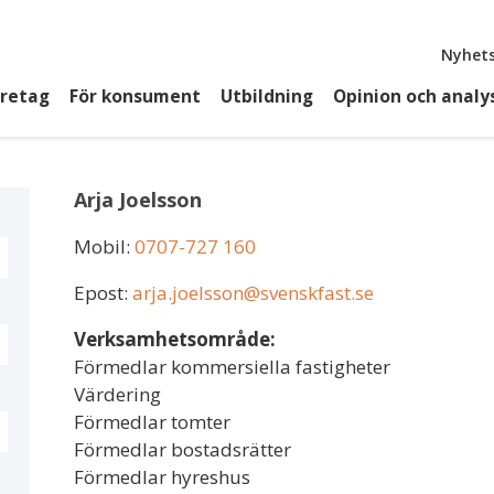
Top
Nyhets
öretag
För konsument
Utbildning
Opinion och analy
Arja Joelsson
Mobil:
0707-727 160
Epost:
arja.joelsson@svenskfast.se
Verksamhetsområde:
Förmedlar kommersiella fastigheter
Värdering
Förmedlar tomter
Förmedlar bostadsrätter
Förmedlar hyreshus