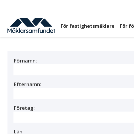
Hoppa
till
huvudinnehåll
För fastighetsmäklare
För f
Huvudmeny
top
Förnamn:
Efternamn:
Företag:
Län: