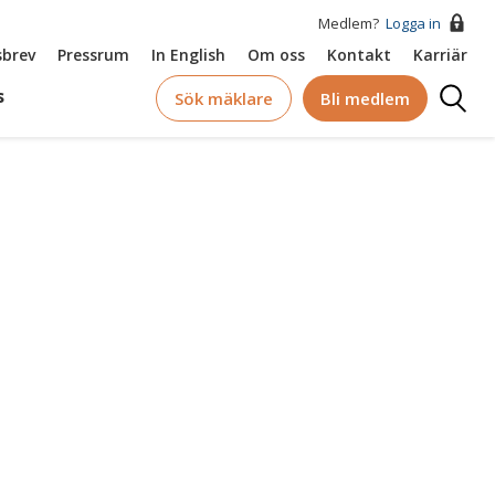
Medlem?
Logga in
brev
Pressrum
In English
Om oss
Kontakt
Karriär
Logga
s
Sök mäklare
Bli medlem
in