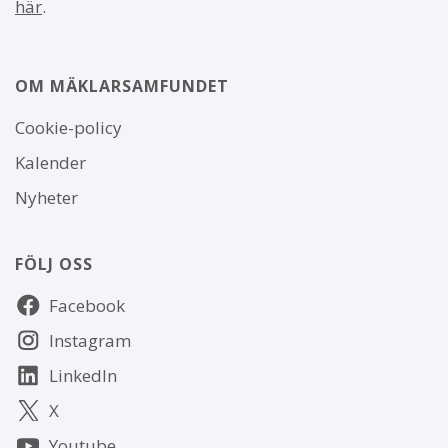
här
.
OM MÄKLARSAMFUNDET
Om
Cookie-policy
webbplatsen
Kalender
Nyheter
FÖLJ OSS
Följ
Facebook
oss
Instagram
LinkedIn
X
Youtube