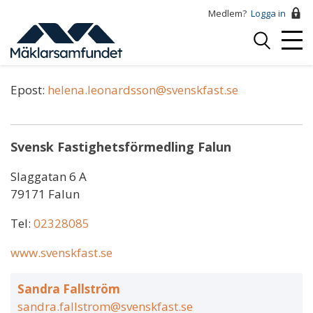
Hoppa
Medlem?
Logga in
till
Logga
huvudinnehåll
Mobi
in
Helena Leonardsson
Menu
Epost:
helena.leonardsson@svenskfast.se
Svensk Fastighetsförmedling Falun
Slaggatan 6 A
79171 Falun
Tel:
02328085
www.svenskfast.se
Sandra Fallström
sandra.fallstrom@svenskfast.se