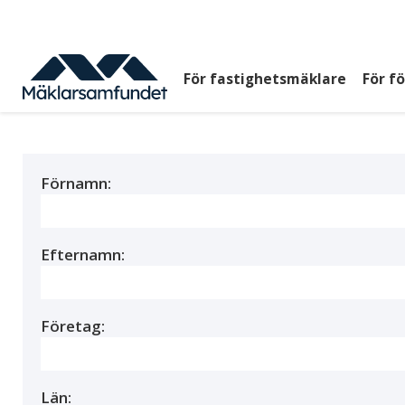
Hoppa
till
huvudinnehåll
För fastighetsmäklare
För f
Huvudmeny
top
Förnamn:
Efternamn:
Företag:
Län: