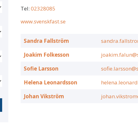
Tel:
02328085
www.svenskfast.se
Sandra Fallström
sandra.fallstr
Joakim Folkesson
joakim.falun@s
Sofie Larsson
sofie.larsson@
Helena Leonardsson
helena.leonard
Johan Vikström
johan.vikstrom