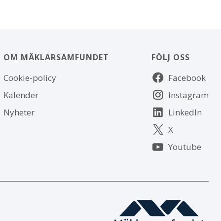
OM MÄKLARSAMFUNDET
FÖLJ OSS
Om
Följ
Cookie-policy
Facebook
webbplatsen
oss
Kalender
Instagram
Nyheter
LinkedIn
X
Youtube