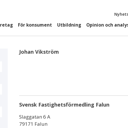
Top
Nyhets
öretag
För konsument
Utbildning
Opinion och analy
Johan Vikström
Svensk Fastighetsförmedling Falun
Slaggatan 6 A
79171 Falun