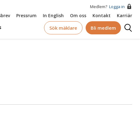
Medlem?
Logga in
brev
Pressrum
In English
Om oss
Kontakt
Karriär
Logga
s
Sök mäklare
Bli medlem
in