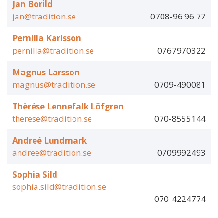
Jan Borild
jan@tradition.se
0708-96 96 77
Pernilla Karlsson
pernilla@tradition.se
0767970322
Magnus Larsson
magnus@tradition.se
0709-490081
Thèrése Lennefalk Löfgren
therese@tradition.se
070-8555144
Andreé Lundmark
andree@tradition.se
0709992493
Sophia Sild
sophia.sild@tradition.se
070-4224774