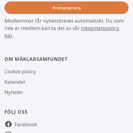
Medlemmar får nyhetsbrevet automatiskt. Du som
inte är medlem kan ta del av vår
Integritetspolicy
här
.
OM MÄKLARSAMFUNDET
Om
Cookie-policy
webbplatsen
Kalender
Nyheter
FÖLJ OSS
Följ
Facebook
oss