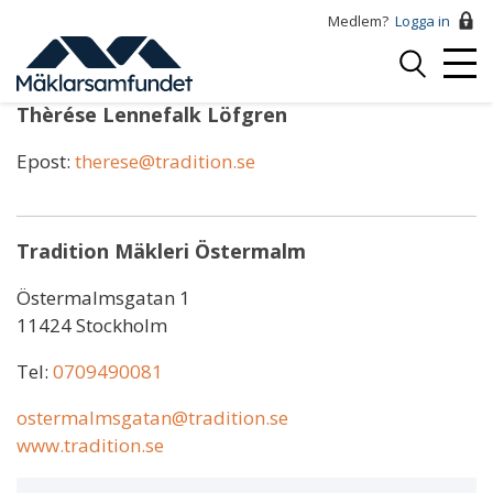
Hoppa
Medlem?
Logga in
till
Logga
huvudinnehåll
Mobi
in
Menu
Thèrése Lennefalk Löfgren
Epost:
therese@tradition.se
Tradition Mäkleri Östermalm
Östermalmsgatan 1
11424 Stockholm
Tel:
0709490081
ostermalmsgatan@tradition.se
www.tradition.se