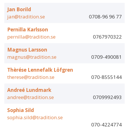
Jan Borild
jan@tradition.se
0708-96 96 77
Pernilla Karlsson
pernilla@tradition.se
0767970322
Magnus Larsson
magnus@tradition.se
0709-490081
Thèrése Lennefalk Löfgren
therese@tradition.se
070-8555144
Andreé Lundmark
andree@tradition.se
0709992493
Sophia Sild
sophia.sild@tradition.se
070-4224774