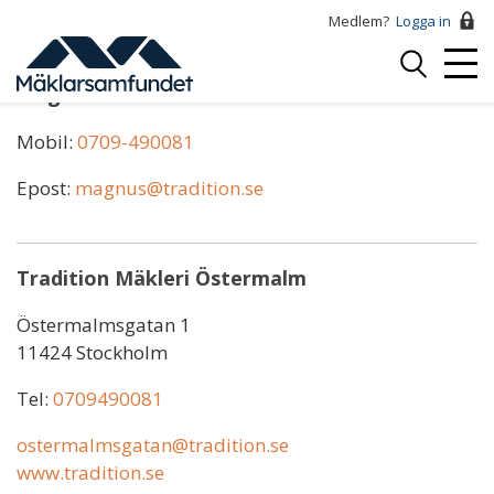
Hoppa
Medlem?
Logga in
till
Logga
huvudinnehåll
Mobi
in
Magnus Larsson
Menu
Mobil:
0709-490081
Epost:
magnus@tradition.se
Tradition Mäkleri Östermalm
Östermalmsgatan 1
11424 Stockholm
Tel:
0709490081
ostermalmsgatan@tradition.se
www.tradition.se