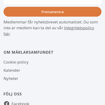
Medlemmar får nyhetsbrevet automatiskt. Du som
inte är medlem kan ta del av vår
Integritetspolicy
här
.
OM MÄKLARSAMFUNDET
Om
Cookie-policy
webbplatsen
Kalender
Nyheter
FÖLJ OSS
Följ
Facebook