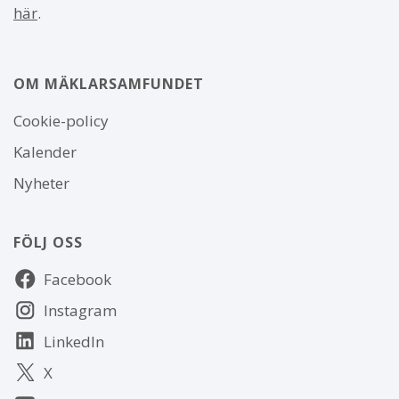
här
.
OM MÄKLARSAMFUNDET
Om
Cookie-policy
webbplatsen
Kalender
Nyheter
FÖLJ OSS
Följ
Facebook
oss
Instagram
LinkedIn
X