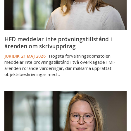
skrivuppdrag
HFD meddelar inte prövningstillstånd i
ärenden om skrivuppdrag
Högsta förvaltningsdomstolen
JURIDIK
21 MAJ 2026
meddelar inte prövningstillstånd i två överklagade FMI-
ärenden rörande värderingar, där mäklarna upprättat
objektsbeskrivningar med…
Skrivuppdrag
under
luppen
–
riskerna
du