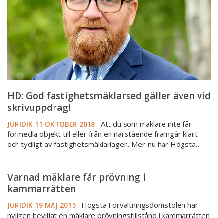
vid
skrivuppdrag!
HD: God fastighetsmäklarsed gäller även vid
skrivuppdrag!
Att du som mäklare inte får
JURIDIK
11 OKTOBER 2018
förmedla objekt till eller från en närstående framgår klart
och tydligt av fastighetsmäklarlagen. Men nu har Högsta…
Varnad
Varnad mäklare får prövning i
mäklare
kammarrätten
får
Högsta Förvaltningsdomstolen har
prövning
JURIDIK
19 MAJ 2016
nyligen beviljat en mäklare prövningstillstånd i kammarrätten