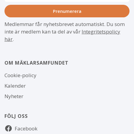
Medlemmar får nyhetsbrevet automatiskt. Du som
inte är medlem kan ta del av vår
Integritetspolicy
här
.
OM MÄKLARSAMFUNDET
Om
Cookie-policy
webbplatsen
Kalender
Nyheter
FÖLJ OSS
Följ
Facebook
oss