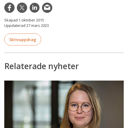
Skapad 1 oktober 2015
Uppdaterad 27 mars 2023
Skrivuppdrag
Relaterade nyheter
HFD
meddelar
inte
prövningstillstånd
i
ärenden
om