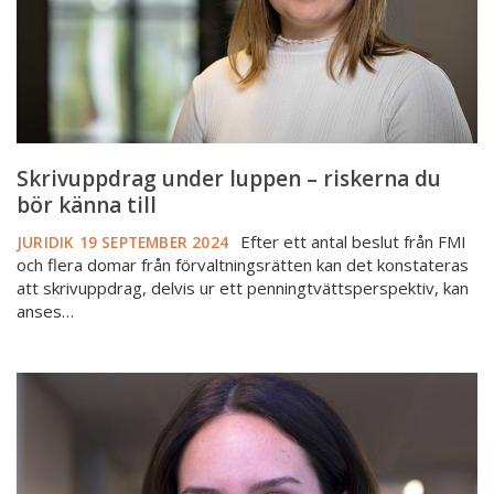
bör
känna
till
Skrivuppdrag under luppen – riskerna du
bör känna till
Efter ett antal beslut från FMI
JURIDIK
19 SEPTEMBER 2024
och flera domar från förvaltningsrätten kan det konstateras
att skrivuppdrag, delvis ur ett penningtvättsperspektiv, kan
anses…
Hur
skriver
jag
ägarandelarna
när