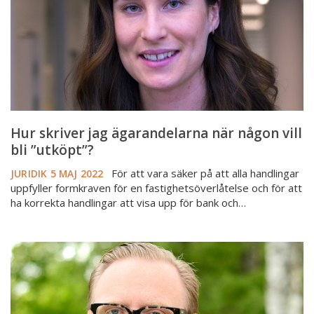
någon
vill
bli
”utköpt”?
Hur skriver jag ägarandelarna när någon vill
bli ”utköpt”?
För att vara säker på att alla handlingar
JURIDIK
5 MAJ 2022
uppfyller formkraven för en fastighetsöverlåtelse och för att
ha korrekta handlingar att visa upp för bank och…
HD:
God
fastighetsmäklarsed
gäller
även