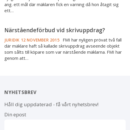
i
ang. ett mål där mäklaren fick en varning då hon åtagit sig
kammarrätten
ett…
Närståendeförbud
Närståendeförbud vid skrivuppdrag?
vid
skrivuppdrag?
FMI har nyligen prövat två fall
JURIDIK
12 NOVEMBER 2015
där mäklare haft så kallade skrivuppdrag avseende objekt
som sålts till köpare som var närstående mäklarna. FMI har
genom att…
NYHETSBREV
Håll dig uppdaterad - få vårt nyhetsbrev!
Din epost