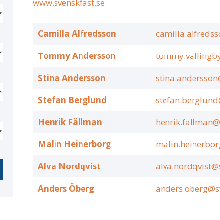
www.svenskfast.se
Camilla Alfredsson
camilla.alfreds
Tommy Andersson
tommy.vallingby
Stina Andersson
stina.andersson
Stefan Berglund
stefan.berglund
Henrik Fällman
henrik.fallman@
Malin Heinerborg
malin.heinerbor
Alva Nordqvist
alva.nordqvist@
Anders Öberg
anders.oberg@sv