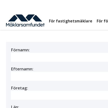
Hoppa
till
huvudinnehåll
För fastighetsmäklare
För f
Huvudmeny
top
Förnamn:
Efternamn:
Företag:
Län: