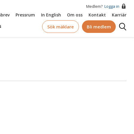
Medlem?
Logga in
brev
Pressrum
In English
Om oss
Kontakt
Karriär
Logga
s
Sök mäklare
Bli medlem
in