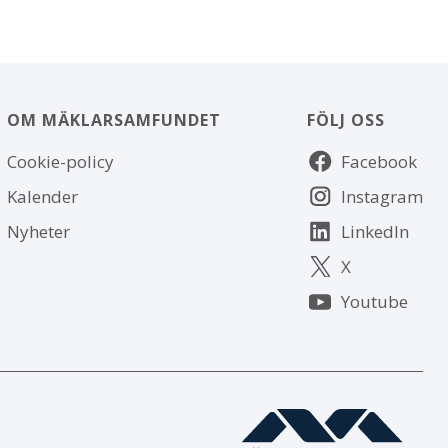
OM MÄKLARSAMFUNDET
FÖLJ OSS
Om
Följ
Cookie-policy
Facebook
webbplatsen
oss
Kalender
Instagram
Nyheter
LinkedIn
X
Youtube