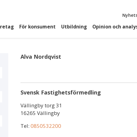
Top
Nyhets
öretag
För konsument
Utbildning
Opinion och analy
Alva Nordqvist
Svensk Fastighetsförmedling
Vällingby torg 31
16265 Vällingby
Tel:
0850532200