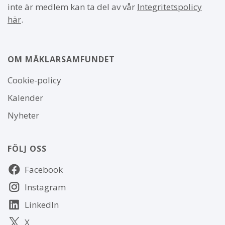
inte är medlem kan ta del av vår
Integritetspolicy
här
.
OM MÄKLARSAMFUNDET
Om
Cookie-policy
webbplatsen
Kalender
Nyheter
FÖLJ OSS
Följ
Facebook
oss
Instagram
LinkedIn
X