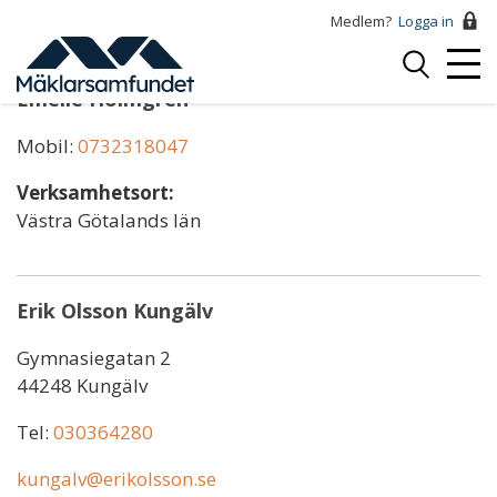
Hoppa
Medlem?
Logga in
till
Logga
huvudinnehåll
Mobi
in
Emelie Holmgren
Menu
Mobil:
0732318047
Verksamhetsort:
Västra Götalands län
Erik Olsson Kungälv
Gymnasiegatan 2
44248 Kungälv
Tel:
030364280
kungalv@erikolsson.se