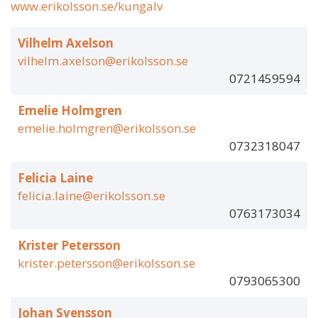
www.erikolsson.se/kungalv
Vilhelm Axelson
vilhelm.axelson@erikolsson.se
0721459594
Emelie Holmgren
emelie.holmgren@erikolsson.se
0732318047
Felicia Laine
felicia.laine@erikolsson.se
0763173034
Krister Petersson
krister.petersson@erikolsson.se
0793065300
Johan Svensson