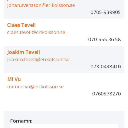
johan.svensson@erikolsson.se
0705-939905
Claes Tevell
claes.tevell@erikolsson.se
070-555 36 58
Joakim Tevell
joakim.tevell@erikolsson.se
073-0438410
Mi Vu
mimmi.vu@erikolsson.se
0760578270
Förnamn: