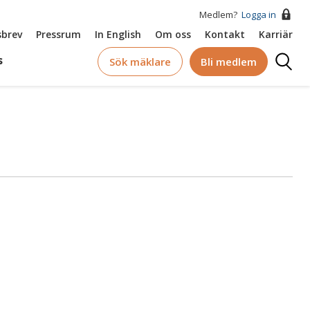
Medlem?
Logga in
brev
Pressrum
In English
Om oss
Kontakt
Karriär
Logga
s
Sök mäklare
Bli medlem
in