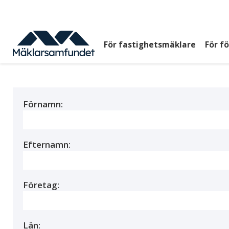
Hoppa
till
huvudinnehåll
För fastighetsmäklare
För f
Huvudmeny
top
Förnamn:
Efternamn:
Företag:
Län: