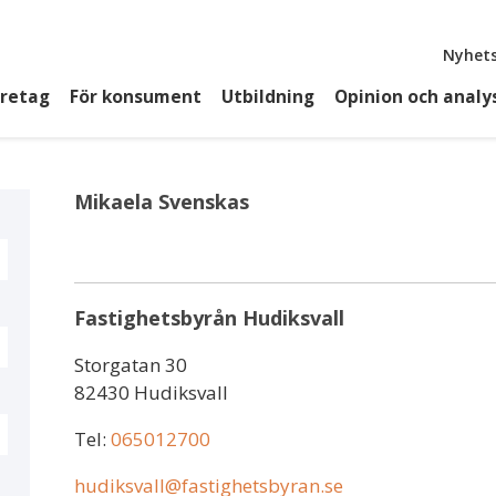
Top
Nyhets
öretag
För konsument
Utbildning
Opinion och analy
Mikaela Svenskas
Fastighetsbyrån Hudiksvall
Storgatan 30
82430 Hudiksvall
Tel:
065012700
hudiksvall@fastighetsbyran.se