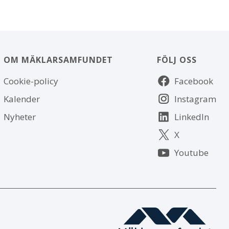
OM MÄKLARSAMFUNDET
FÖLJ OSS
Om
Följ
Cookie-policy
Facebook
webbplatsen
oss
Kalender
Instagram
Nyheter
LinkedIn
X
Youtube