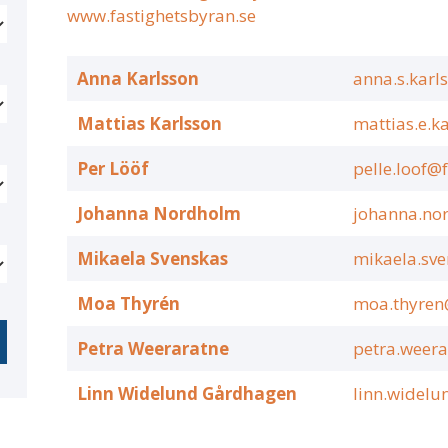
www.fastighetsbyran.se
Anna Karlsson
anna.s.karl
Mattias Karlsson
mattias.e.k
Per Lööf
pelle.loof@
Johanna Nordholm
johanna.no
Mikaela Svenskas
mikaela.sve
Moa Thyrén
moa.thyren
Petra Weeraratne
petra.weera
Linn Widelund Gårdhagen
linn.widelu