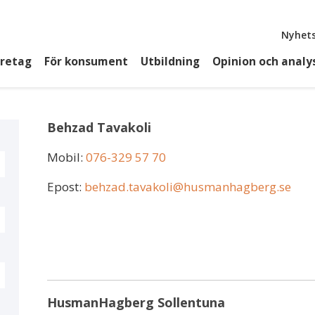
Top
Nyhets
öretag
För konsument
Utbildning
Opinion och analy
Behzad Tavakoli
Mobil:
076-329 57 70
Epost:
behzad.tavakoli@husmanhagberg.se
HusmanHagberg Sollentuna