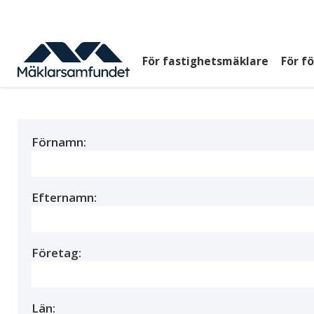
Hoppa
till
huvudinnehåll
För fastighetsmäklare
För f
Huvudmeny
top
Förnamn:
Efternamn:
Företag:
Län: