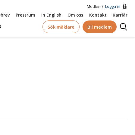
Medlem?
Logga in
brev
Pressrum
In English
Om oss
Kontakt
Karriär
Logga
s
Sök mäklare
Bli medlem
in