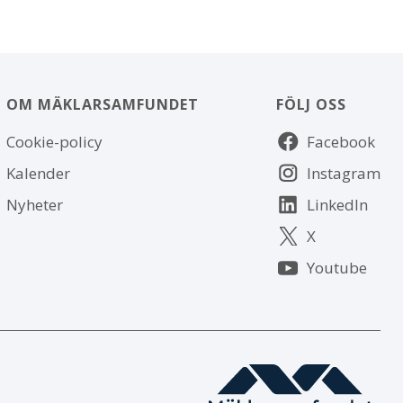
OM MÄKLARSAMFUNDET
FÖLJ OSS
Om
Följ
Cookie-policy
Facebook
webbplatsen
oss
Kalender
Instagram
Nyheter
LinkedIn
X
Youtube