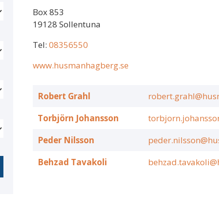
Box 853
19128 Sollentuna
Tel:
08356550
www.husmanhagberg.se
Robert Grahl
robert.grahl@hu
Torbjörn Johansson
torbjorn.johans
Peder Nilsson
peder.nilsson@h
Behzad Tavakoli
behzad.tavakoli