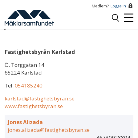
Hoppa
Medlem?
Logga in
till
Logga
huvudinnehåll
Mobi
in
Jones Alizada
Menu
Fastighetsbyrån Karlstad
Ö. Torggatan 14
65224 Karlstad
Tel:
054185240
karlstad@fastighetsbyran.se
www.fastighetsbyran.se
Jones Alizada
jones.alizada@fastighetsbyran.se
46730928804