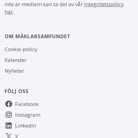
inte är medlem kan ta del av vår
Integritetspolicy
här
.
OM MÄKLARSAMFUNDET
Om
Cookie-policy
webbplatsen
Kalender
Nyheter
FÖLJ OSS
Följ
Facebook
oss
Instagram
LinkedIn
X