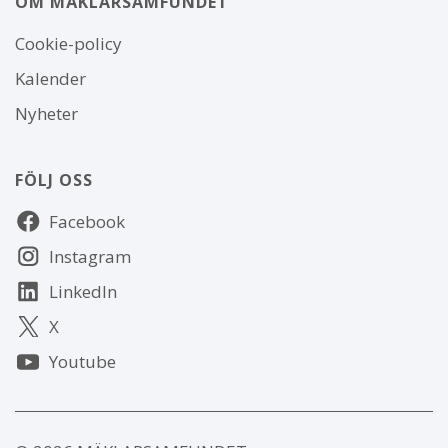
OM MÄKLARSAMFUNDET
Om
Cookie-policy
webbplatsen
Kalender
Nyheter
FÖLJ OSS
Följ
Facebook
oss
Instagram
LinkedIn
X
Youtube