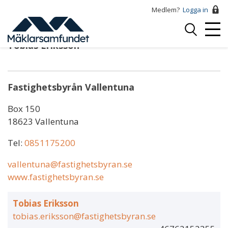
Hoppa
Medlem?
Logga in
till
Logga
huvudinnehåll
Mobi
in
Tobias Eriksson
Menu
Fastighetsbyrån Vallentuna
Box 150
18623 Vallentuna
Tel:
0851175200
vallentuna@fastighetsbyran.se
www.fastighetsbyran.se
Tobias Eriksson
tobias.eriksson@fastighetsbyran.se