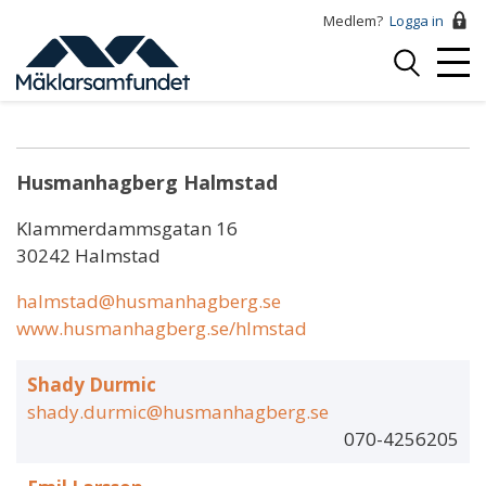
Hoppa
Medlem?
Logga in
till
Logga
huvudinnehåll
Mobi
in
Emil Larsson
Menu
Husmanhagberg Halmstad
Klammerdammsgatan 16
30242 Halmstad
halmstad@husmanhagberg.se
www.husmanhagberg.se/hlmstad
Shady Durmic
shady.durmic@husmanhagberg.se
070-4256205