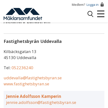
Hoppa
Medlem?
Logga in
till
Logga
huvudinnehåll
Mobi
in
Alexandra Lundström
Menu
Fastighetsbyrån Uddevalla
Kilbäcksgatan 13
45130 Uddevalla
Tel:
052236240
uddevalla@fastighetsbyran.se
www.fastighetsbyran.se
Jennie Adolfsson Kamperin
jennie.adolfsson@fastighetsbyran.se