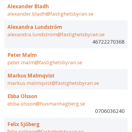
Alexander Bladh
alexander.bladh@fastighetsbyran.se
Alexandra Lundström
alexandra.lundstrom@fastighetsbyran.se
46722270368
Peter Malm
peter.malm@fastighetsbyran.se
Markus Malmqvist
markus.malmqvist@fastighetsbyran.se
Ebba Olsson
ebba.olsson@husmanhagberg.se
0706036240
Felix Sjöberg
felix.sjoberg@fastighetsbyran.se