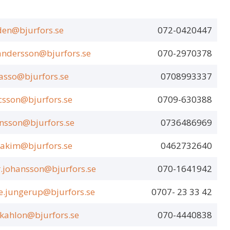
den@bjurfors.se
072-0420447
andersson@bjurfors.se
070-2970378
.asso@bjurfors.se
0708993337
ricsson@bjurfors.se
0709-630388
ansson@bjurfors.se
0736486969
hakim@bjurfors.se
0462732640
r.johansson@bjurfors.se
070-1641942
e.jungerup@bjurfors.se
0707- 23 33 42
.kahlon@bjurfors.se
070-4440838