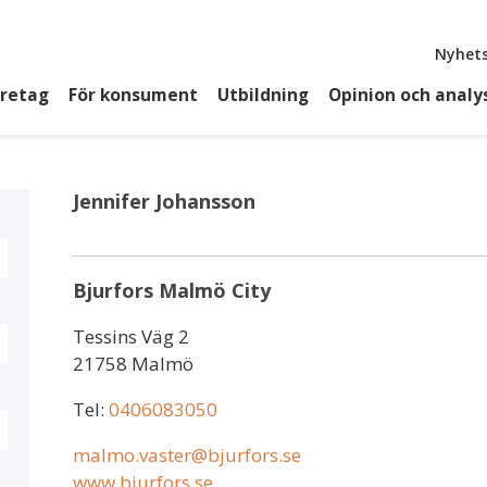
Top
Nyhets
öretag
För konsument
Utbildning
Opinion och analy
Jennifer Johansson
Bjurfors Malmö City
Tessins Väg 2
21758 Malmö
Tel:
0406083050
malmo.vaster@bjurfors.se
www.bjurfors.se