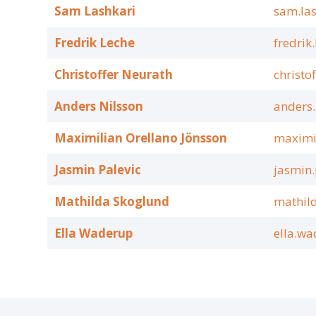
Sam Lashkari
sam.las
Fredrik Leche
fredrik
Christoffer Neurath
christo
Anders Nilsson
anders.
Maximilian Orellano Jönsson
maximil
Jasmin Palevic
jasmin.
Mathilda Skoglund
mathil
Ella Waderup
ella.w