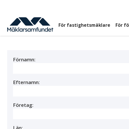
Hoppa
till
huvudinnehåll
För fastighetsmäklare
För f
Huvudmeny
top
Förnamn:
Efternamn:
Företag:
Län: