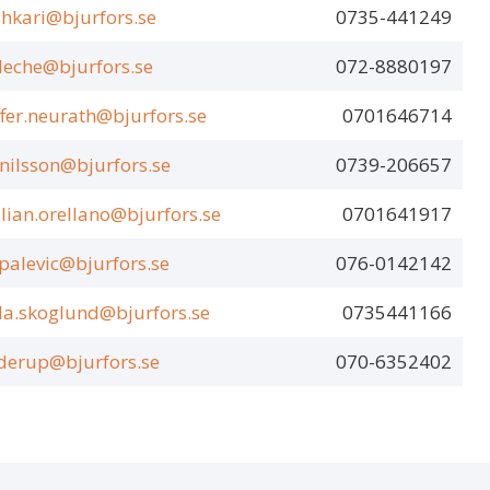
hkari@bjurfors.se
0735-441249
.leche@bjurfors.se
072-8880197
ffer.neurath@bjurfors.se
0701646714
nilsson@bjurfors.se
0739-206657
ian.orellano@bjurfors.se
0701641917
palevic@bjurfors.se
076-0142142
da.skoglund@bjurfors.se
0735441166
aderup@bjurfors.se
070-6352402