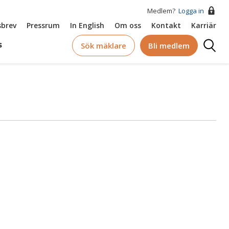
Medlem?
Logga in
brev
Pressrum
In English
Om oss
Kontakt
Karriär
Logga
s
Sök mäklare
Bli medlem
in