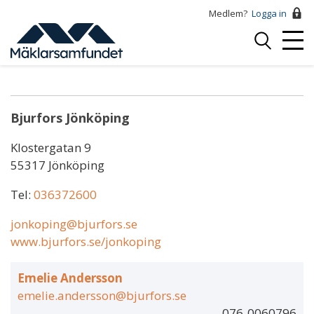
Hoppa
Medlem?
Logga in
till
Logga
huvudinnehåll
Mobi
in
Emelie Andersson
Menu
Bjurfors Jönköping
Klostergatan 9
55317 Jönköping
Tel:
036372600
jonkoping@bjurfors.se
www.bjurfors.se/jonkoping
Emelie Andersson
emelie.andersson@bjurfors.se
076-0060796