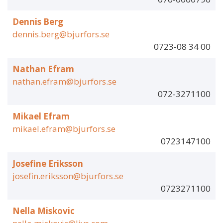
Dennis Berg
dennis.berg@bjurfors.se
0723-08 34 00
Nathan Efram
nathan.efram@bjurfors.se
072-3271100
Mikael Efram
mikael.efram@bjurfors.se
0723147100
Josefine Eriksson
josefin.eriksson@bjurfors.se
0723271100
Nella Miskovic