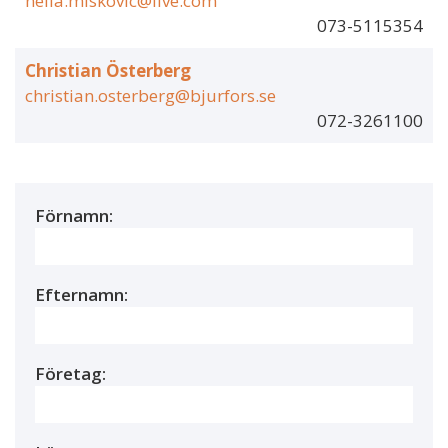
nella.miskovic@live.com
073-5115354
Christian Österberg
christian.osterberg@bjurfors.se
072-3261100
Förnamn:
Efternamn:
Företag: