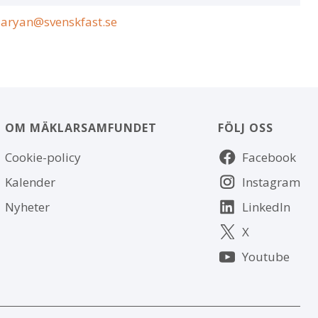
zaryan@svenskfast.se
OM MÄKLARSAMFUNDET
FÖLJ OSS
Om
Följ
Cookie-policy
Facebook
webbplatsen
oss
Kalender
Instagram
Nyheter
LinkedIn
X
Youtube