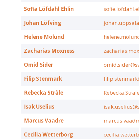
Sofia Löfdahl Ehlin
sofie.lofdahl.
Johan Löfving
johan.uppsala
Helene Molund
helene.molun
Zacharias Moxness
zacharias.mox
Omid Sider
omid.sider@sv
Filip Stenmark
filip.stenmark
Rebecka Stråle
Rebecka.Stral
Isak Uselius
isak.uselius@s
Marcus Vaadre
marcus.vaadr
Cecilia Wetterborg
cecilia.wetter