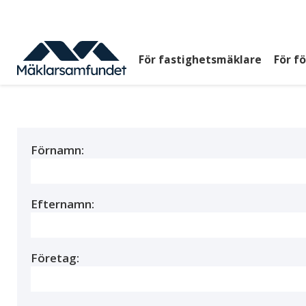
Hoppa
till
huvudinnehåll
För fastighetsmäklare
För f
Huvudmeny
top
Förnamn:
Efternamn:
Företag: