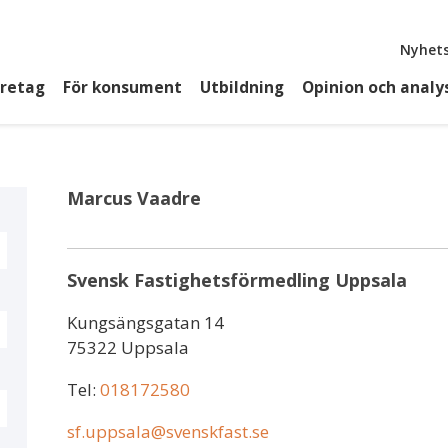
Top
Nyhets
öretag
För konsument
Utbildning
Opinion och analy
Marcus Vaadre
Svensk Fastighetsförmedling Uppsala
Kungsängsgatan 14
75322 Uppsala
Tel:
018172580
sf.uppsala@svenskfast.se