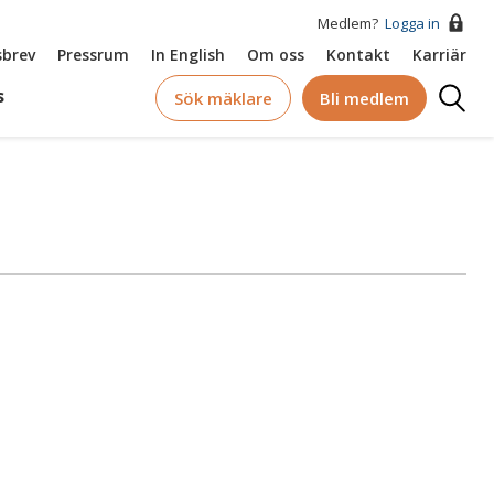
Medlem?
Logga in
brev
Pressrum
In English
Om oss
Kontakt
Karriär
Logga
s
Sök mäklare
Bli medlem
in