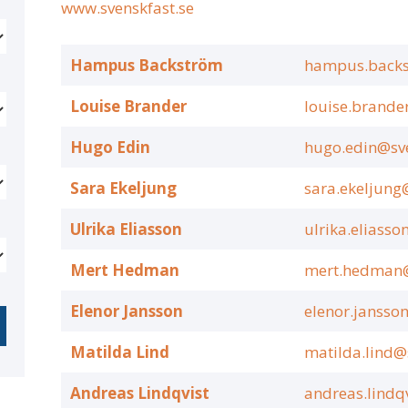
www.svenskfast.se
Hampus Backström
hampus.backs
Louise Brander
louise.brande
Hugo Edin
hugo.edin@sve
Sara Ekeljung
sara.ekeljung
Ulrika Eliasson
ulrika.eliasso
Mert Hedman
mert.hedman@
Elenor Jansson
elenor.jansso
Matilda Lind
matilda.lind@
Andreas Lindqvist
andreas.lindq