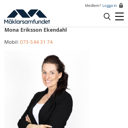
Hoppa
Medlem?
Logga in
till
Logga
huvudinnehåll
Mobi
in
Menu
Mona Eriksson Ekendahl
Mobil:
073-544 31 74