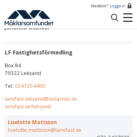
Hoppa
Medlem?
Logga in
till
Logga
huvudinnehåll
Mobi
in
Johanna Olander
Menu
LF Fastighetsförmedling
Box 84
79322 Leksand
Tel:
0247254400
lansfast.leksand@dalarnas.se
lansfast.se/leksand
Liselotte Mattsson
liselotte.mattsson@lansfast.se