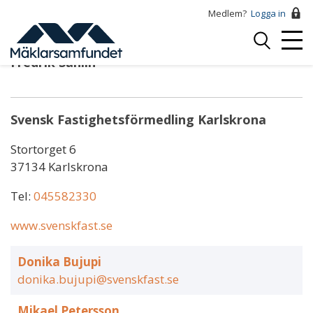
Hoppa
Medlem?
Logga in
till
Logga
huvudinnehåll
Mobi
in
Fredrik Sahlin
Menu
Svensk Fastighetsförmedling Karlskrona
Stortorget 6
37134 Karlskrona
Tel:
045582330
www.svenskfast.se
Donika Bujupi
donika.bujupi@svenskfast.se
Mikael Petersson