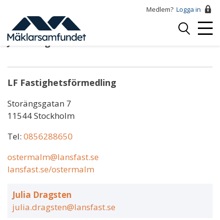
Hoppa
Medlem?
Logga in
till
Logga
huvudinnehåll
Mobi
in
Julia Dragsten
Menu
LF Fastighetsförmedling
Storängsgatan 7
11544 Stockholm
Tel:
0856288650
ostermalm@lansfast.se
lansfast.se/ostermalm
Julia Dragsten
julia.dragsten@lansfast.se