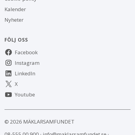
webbplatsen
Kalender
Nyheter
FÖLJ OSS
Följ
Facebook
oss
Instagram
LinkedIn
X
Youtube
© 2026 MÄKLARSAMFUNDET
08-555 00 900
∙
info@maklarsamfundet.se
∙