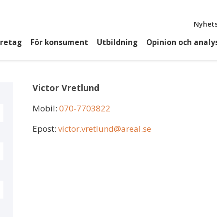
Top
Nyhets
öretag
För konsument
Utbildning
Opinion och analy
Victor Vretlund
Mobil:
070-7703822
Epost:
victor.vretlund@areal.se