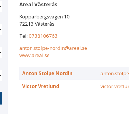
Areal Västerås
Kopparbergsvägen 10
72213 Västerås
Tel:
0738106763
anton.stolpe-nordin@areal.se
www.areal.se
Anton Stolpe Nordin
anton.stolp
Victor Vretlund
victor.vretl