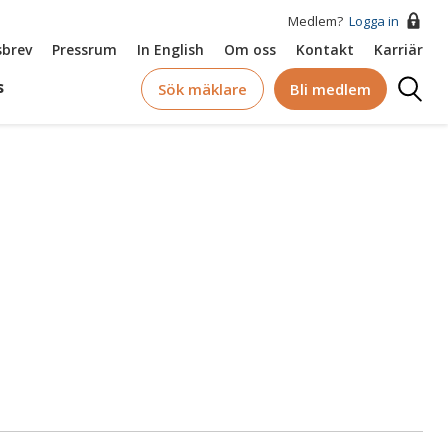
Medlem?
Logga in
brev
Pressrum
In English
Om oss
Kontakt
Karriär
Logga
s
Sök mäklare
Bli medlem
in