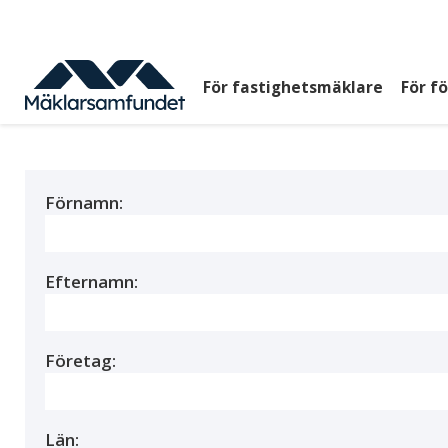
Hoppa
till
huvudinnehåll
För fastighetsmäklare
För f
Huvudmeny
top
Förnamn:
Efternamn:
Företag:
Län: