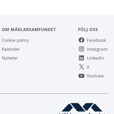
OM MÄKLARSAMFUNDET
FÖLJ OSS
Om
Följ
Cookie-policy
Facebook
webbplatsen
oss
Kalender
Instagram
Nyheter
LinkedIn
X
Youtube