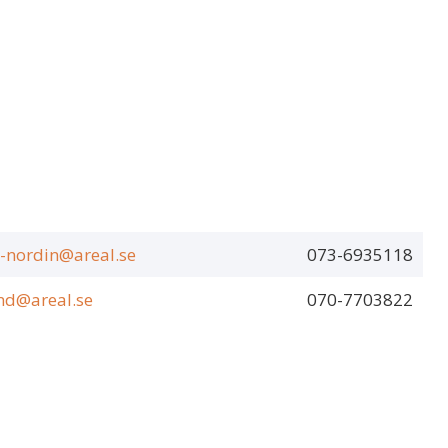
e-nordin@areal.se
073-6935118
und@areal.se
070-7703822