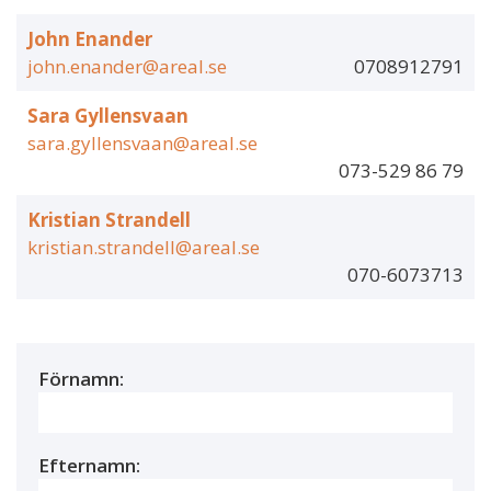
John Enander
john.enander@areal.se
0708912791
Sara Gyllensvaan
sara.gyllensvaan@areal.se
073-529 86 79
Kristian Strandell
kristian.strandell@areal.se
070-6073713
Förnamn:
Efternamn: