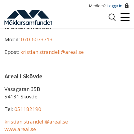
Hoppa
Medlem?
Logga in
till
Logga
huvudinnehåll
Mobi
in
Kristian Strandell
Menu
Mobil:
070-6073713
Epost:
kristian.strandell@areal.se
Areal i Skövde
Vasagatan 35B
54131 Skövde
Tel:
051182190
kristian.strandell@areal.se
www.areal.se