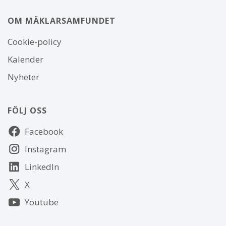
OM MÄKLARSAMFUNDET
Om
Cookie-policy
webbplatsen
Kalender
Nyheter
FÖLJ OSS
Följ
Facebook
oss
Instagram
LinkedIn
X
Youtube