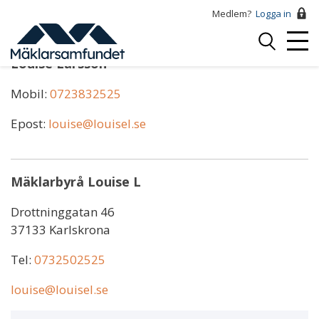
Hoppa
Medlem?
Logga in
till
Logga
huvudinnehåll
Mobi
in
Louise Larsson
Menu
Mobil:
0723832525
Epost:
louise@louisel.se
Mäklarbyrå Louise L
Drottninggatan 46
37133 Karlskrona
Tel:
0732502525
louise@louisel.se