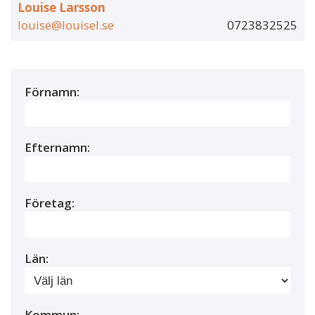
Louise Larsson
louise@louisel.se
0723832525
Förnamn:
Efternamn:
Företag:
Län:
Kommun: