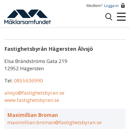
Hoppa
Medlem?
Logga in
till
Logga
huvudinnehåll
Mobi
in
Maximillian Broman
Menu
Fastighetsbyrån Hägersten Älvsjö
Elsa Brändströms Gata 219
12952 Hägersten
Tel:
0855636990
alvsjo@fastighetsbyran.se
www.fastighetsbyran.se
Maximillian Broman
maximillian.broman@fastighetsbyran.se