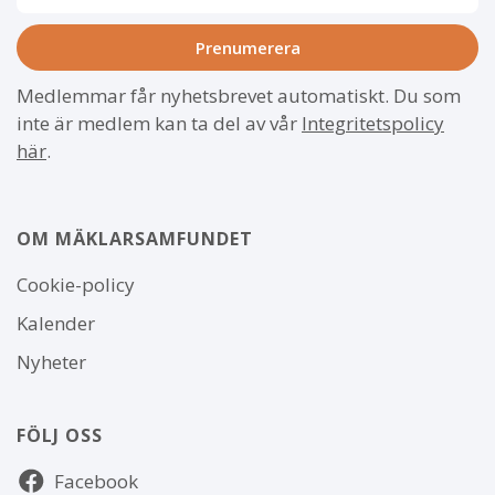
Medlemmar får nyhetsbrevet automatiskt. Du som
inte är medlem kan ta del av vår
Integritetspolicy
här
.
OM MÄKLARSAMFUNDET
Om
Cookie-policy
webbplatsen
Kalender
Nyheter
FÖLJ OSS
Följ
Facebook
oss