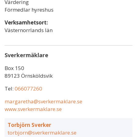
Värdering
Förmedlar hyreshus
Verksamhetsort:
Västernorrlands län
Sverkermäklare
Box 150
89123 Örnsköldsvik
Tel:
066077260
margaretha@sverkermaklare.se
www.sverkermaklare.se
Torbjörn Sverker
torbjorn@sverkermaklare.se