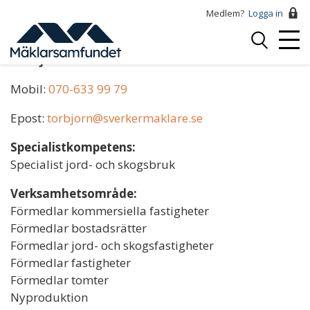
Hoppa
Medlem?
Logga in
till
Logga
huvudinnehåll
Mobi
in
Torbjörn Sverker
Menu
Mobil:
070-633 99 79
Epost:
torbjorn@sverkermaklare.se
Specialistkompetens:
Specialist jord- och skogsbruk
Verksamhetsområde:
Förmedlar kommersiella fastigheter
Förmedlar bostadsrätter
Förmedlar jord- och skogsfastigheter
Förmedlar fastigheter
Förmedlar tomter
Nyproduktion