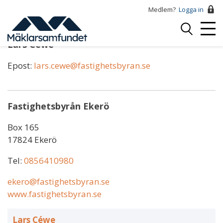
Hoppa
Medlem?
Logga in
till
Logga
huvudinnehåll
Mobi
in
Lars Céwe
Menu
Epost:
lars.cewe@fastighetsbyran.se
Fastighetsbyrån Ekerö
Box 165
17824 Ekerö
Tel:
0856410980
ekero@fastighetsbyran.se
www.fastighetsbyran.se
Lars Céwe