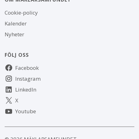
Om
Cookie-policy
webbplatsen
Kalender
Nyheter
FÖLJ OSS
Följ
Facebook
oss
Instagram
LinkedIn
X
Youtube