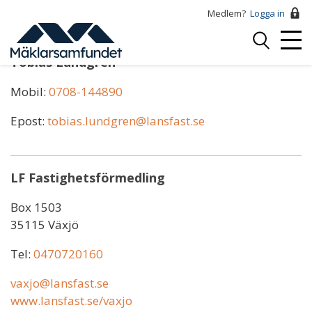
Hoppa
Medlem?
Logga in
till
Logga
huvudinnehåll
Mobi
in
Tobias Lundgren
Menu
Mobil:
0708-144890
Epost:
tobias.lundgren@lansfast.se
LF Fastighetsförmedling
Box 1503
35115 Växjö
Tel:
0470720160
vaxjo@lansfast.se
www.lansfast.se/vaxjo