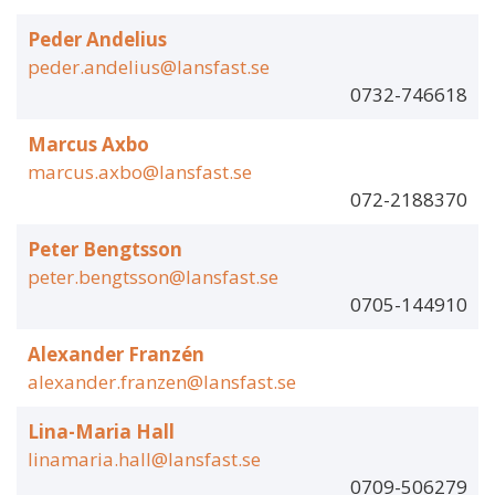
Peder Andelius
peder.andelius@lansfast.se
0732-746618
Marcus Axbo
marcus.axbo@lansfast.se
072-2188370
Peter Bengtsson
peter.bengtsson@lansfast.se
0705-144910
Alexander Franzén
alexander.franzen@lansfast.se
Lina-Maria Hall
linamaria.hall@lansfast.se
0709-506279