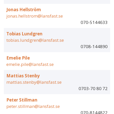
Jonas Hellström
jonas.hellstrom@lansfast.se
070-5144633
Tobias Lundgren
tobias.lundgren@lansfast.se
0708-144890
Emelie Pile
emelie.pile@lansfast.se
Mattias Stenby
mattias.stenby@lansfast.se
0703-70 80 72
Peter Stillman
peter.stillman@lansfast.se
070-8144822