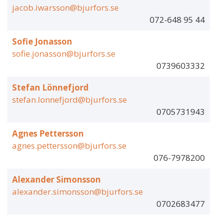
jacob.iwarsson@bjurfors.se
072-648 95 44
Sofie Jonasson
sofie.jonasson@bjurfors.se
0739603332
Stefan Lönnefjord
stefan.lonnefjord@bjurfors.se
0705731943
Agnes Pettersson
agnes.pettersson@bjurfors.se
076-7978200
Alexander Simonsson
alexander.simonsson@bjurfors.se
0702683477