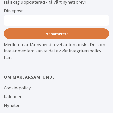
Håll dig uppdaterad - få vårt nyhetsbrev!
Din epost
Medlemmar får nyhetsbrevet automatiskt. Du som
inte är medlem kan ta del av vår
Integritetspolicy
här
.
OM MÄKLARSAMFUNDET
Om
Cookie-policy
webbplatsen
Kalender
Nyheter