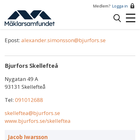
Hoppa
Medlem?
Logga in
till
Logga
huvudinnehåll
Mobi
in
Alexander Simonsson
Menu
Epost:
alexander.simonsson@bjurfors.se
Bjurfors Skellefteå
Nygatan 49 A
93131 Skellefteå
Tel:
091012688
skelleftea@bjurfors.se
www.bjurfors.se/skelleftea
Jacob Iwarsson