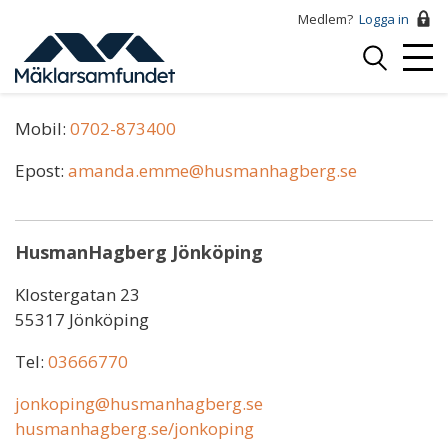
Hoppa
Medlem?
Logga in
till
Logga
huvudinnehåll
Mobi
in
Amanda Emme
Menu
Mobil:
0702-873400
Epost:
amanda.emme@husmanhagberg.se
HusmanHagberg Jönköping
Klostergatan 23
55317 Jönköping
Tel:
03666770
jonkoping@husmanhagberg.se
husmanhagberg.se/jonkoping