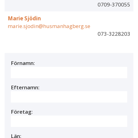
0709-370055
Marie Sjödin
marie.sjodin@husmanhagberg.se
073-3228203
Förnamn:
Efternamn:
Företag:
Län: