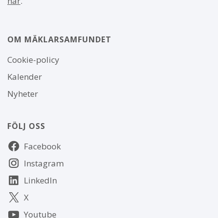
här
.
OM MÄKLARSAMFUNDET
Om
Cookie-policy
webbplatsen
Kalender
Nyheter
FÖLJ OSS
Följ
Facebook
oss
Instagram
LinkedIn
X
Youtube