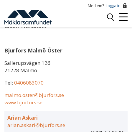
Hoppa
Medlem?
Logga in
till
Logga
huvudinnehåll
Mobi
in
Malin Thelander
Menu
Bjurfors Malmö Öster
Sallerupsvägen 126
21228 Malmö
Tel:
0406083070
malmo.oster@bjurfors.se
www.bjurfors.se
Arian Askari
arian.askari@bjurfors.se