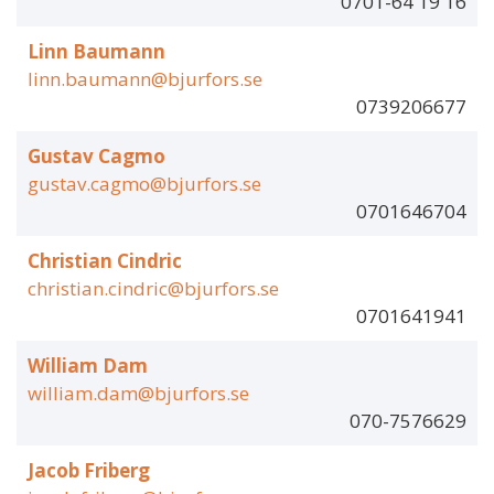
0701-64 19 16
Linn Baumann
linn.baumann@bjurfors.se
0739206677
Gustav Cagmo
gustav.cagmo@bjurfors.se
0701646704
Christian Cindric
christian.cindric@bjurfors.se
0701641941
William Dam
william.dam@bjurfors.se
070-7576629
Jacob Friberg