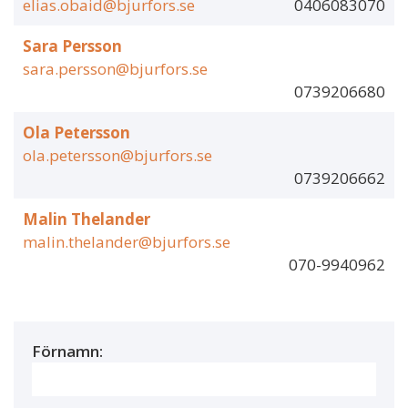
elias.obaid@bjurfors.se
0406083070
Sara Persson
sara.persson@bjurfors.se
0739206680
Ola Petersson
ola.petersson@bjurfors.se
0739206662
Malin Thelander
malin.thelander@bjurfors.se
070-9940962
Förnamn: