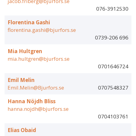
jacob.friberg@bjurfors.se
076-3912530
Florentina Gashi
florentina.gashi@bjurfors.se
0739-206 696
Mia Hultgren
mia.hultgren@bjurfors.se
0701646724
Emil Melin
Emil.Melin@Bjurfors.se
0707548327
Hanna Nöjdh Bliss
hanna.nojdh@bjurfors.se
0704103761
Elias Obaid