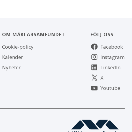
OM MÄKLARSAMFUNDET
FÖLJ OSS
Om
Följ
Cookie-policy
Facebook
webbplatsen
oss
Kalender
Instagram
Nyheter
LinkedIn
X
Youtube