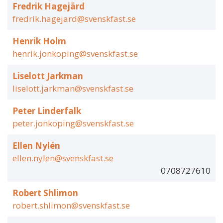
Fredrik Hagejärd
fredrik.hagejard@svenskfast.se
Henrik Holm
henrik.jonkoping@svenskfast.se
Liselott Jarkman
liselott.jarkman@svenskfast.se
Peter Linderfalk
peter.jonkoping@svenskfast.se
Ellen Nylén
ellen.nylen@svenskfast.se
0708727610
Robert Shlimon
robert.shlimon@svenskfast.se