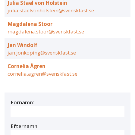
Julia Stael von Holstein
julia.staelvonholstein@svenskfast.se
Magdalena Stoor
magdalena.stoor@svenskfast.se
Jan Windolf
jan.jonkoping@svenskfast.se
Cornelia Ågren
cornelia.agren@svenskfast.se
Förnamn:
Efternamn: