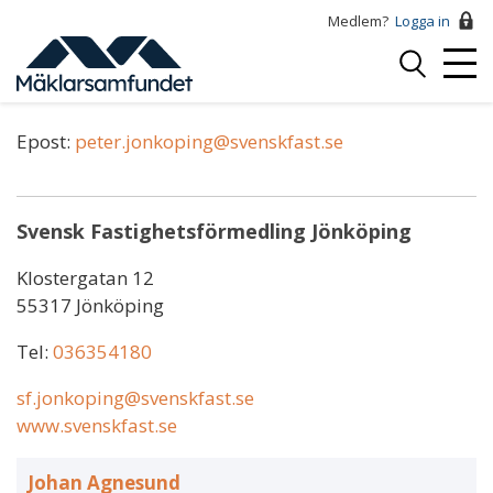
Hoppa
Medlem?
Logga in
till
Logga
huvudinnehåll
Mobi
in
Peter Linderfalk
Menu
Epost:
peter.jonkoping@svenskfast.se
Svensk Fastighetsförmedling Jönköping
Klostergatan 12
55317 Jönköping
Tel:
036354180
sf.jonkoping@svenskfast.se
www.svenskfast.se
Johan Agnesund