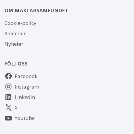
OM MÄKLARSAMFUNDET
Om
Cookie-policy
webbplatsen
Kalender
Nyheter
FÖLJ OSS
Följ
Facebook
oss
Instagram
LinkedIn
X
Youtube