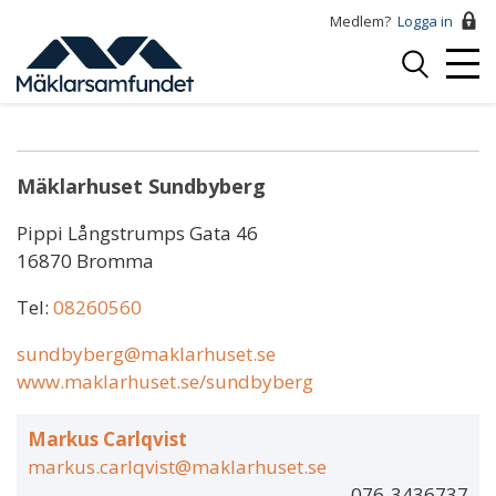
Hoppa
Medlem?
Logga in
till
Logga
huvudinnehåll
Mobi
in
Marcus Nilsson
Menu
Mäklarhuset Sundbyberg
Pippi Långstrumps Gata 46
16870 Bromma
Tel:
08260560
sundbyberg@maklarhuset.se
www.maklarhuset.se/sundbyberg
Markus Carlqvist
markus.carlqvist@maklarhuset.se
076-3436737