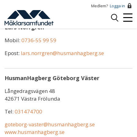
Hoppa
Medlem?
Logga in
till
Logga
huvudinnehåll
Mobi
in
Lars Norrgren
Menu
Mobil:
0736-55 99 59
Epost:
lars.norrgren@husmanhagberg.se
HusmanHagberg Göteborg Väster
Långedragsvägen 48
42671 Västra Frölunda
Tel:
031474700
goteborg-vaster@husmanhagberg.se
www.husmanhagberg.se