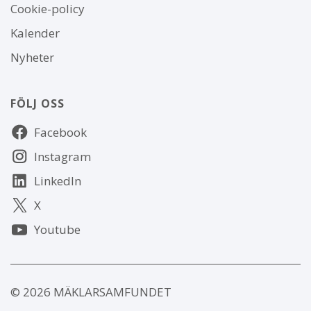
Om
Cookie-policy
webbplatsen
Kalender
Nyheter
FÖLJ OSS
Följ
Facebook
oss
Instagram
LinkedIn
X
Youtube
© 2026 MÄKLARSAMFUNDET