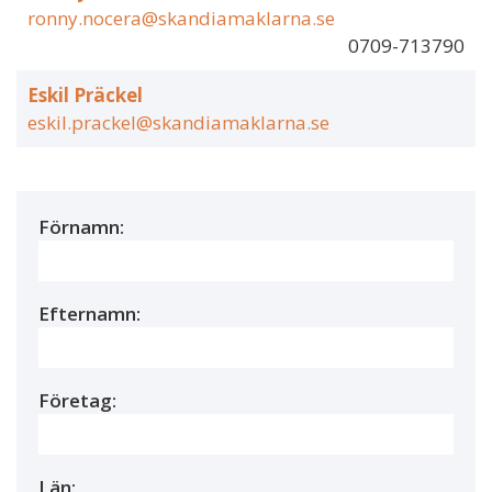
ronny.nocera@skandiamaklarna.se
0709-713790
Eskil Präckel
eskil.prackel@skandiamaklarna.se
Förnamn:
Efternamn:
Företag:
Län: