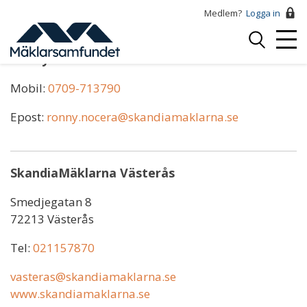
Hoppa
Medlem?
Logga in
till
Logga
huvudinnehåll
Mobi
in
Ronny Nocera
Menu
Mobil:
0709-713790
Epost:
ronny.nocera@skandiamaklarna.se
SkandiaMäklarna Västerås
Smedjegatan 8
72213 Västerås
Tel:
021157870
vasteras@skandiamaklarna.se
www.skandiamaklarna.se