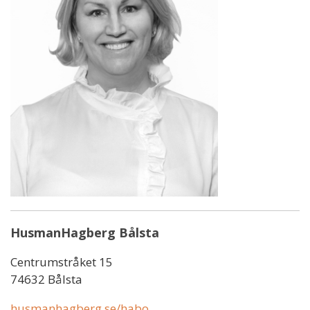
HusmanHagberg Bålsta
Centrumstråket 15
74632 Bålsta
husmanhagberg.se/habo