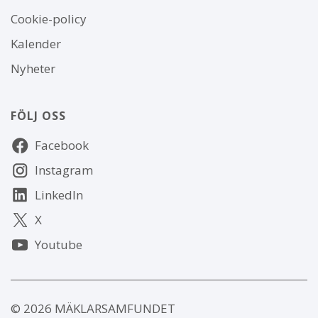
Om
Cookie-policy
webbplatsen
Kalender
Nyheter
FÖLJ OSS
Följ
Facebook
oss
Instagram
LinkedIn
X
Youtube
© 2026 MÄKLARSAMFUNDET