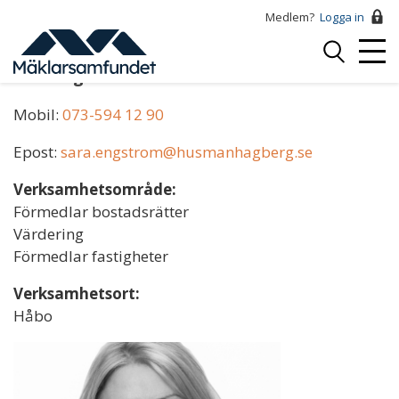
Hoppa
Medlem?
Logga in
till
Logga
huvudinnehåll
Mobi
in
Sara Engström
Menu
Mobil:
073-594 12 90
Epost:
sara.engstrom@husmanhagberg.se
Verksamhetsområde:
Förmedlar bostadsrätter
Värdering
Förmedlar fastigheter
Verksamhetsort:
Håbo