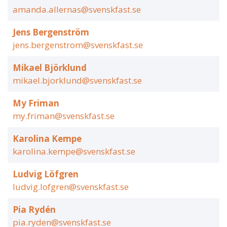
amanda.allernas@svenskfast.se
Jens Bergenström
jens.bergenstrom@svenskfast.se
Mikael Björklund
mikael.bjorklund@svenskfast.se
My Friman
my.friman@svenskfast.se
Karolina Kempe
karolina.kempe@svenskfast.se
Ludvig Löfgren
ludvig.lofgren@svenskfast.se
Pia Rydén
pia.ryden@svenskfast.se