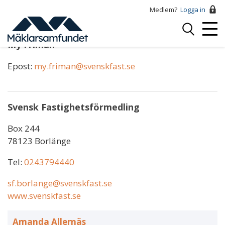
Hoppa
Medlem?
Logga in
till
Logga
huvudinnehåll
Mobi
in
My Friman
Menu
Epost:
my.friman@svenskfast.se
Svensk Fastighetsförmedling
Box 244
78123 Borlänge
Tel:
0243794440
sf.borlange@svenskfast.se
www.svenskfast.se
Amanda Allernäs