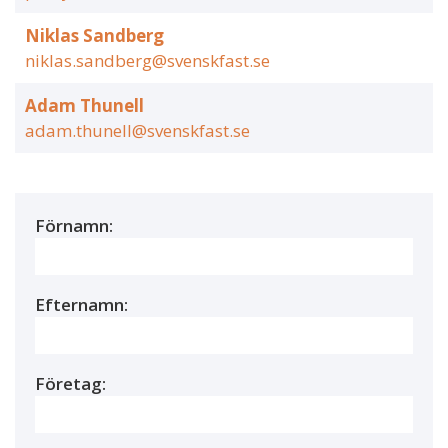
Niklas Sandberg
niklas.sandberg@svenskfast.se
Adam Thunell
adam.thunell@svenskfast.se
Förnamn:
Efternamn:
Företag: