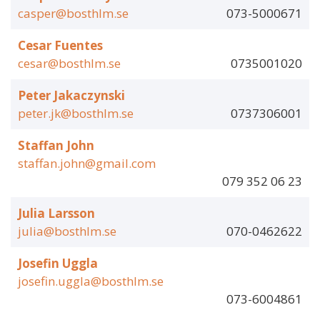
casper@bosthlm.se
073-5000671
Cesar Fuentes
cesar@bosthlm.se
0735001020
Peter Jakaczynski
peter.jk@bosthlm.se
0737306001
Staffan John
staffan.john@gmail.com
079 352 06 23
Julia Larsson
julia@bosthlm.se
070-0462622
Josefin Uggla
josefin.uggla@bosthlm.se
073-6004861