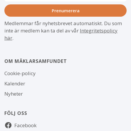
Medlemmar får nyhetsbrevet automatiskt. Du som
inte är medlem kan ta del av vår
Integritetspolicy
här
.
OM MÄKLARSAMFUNDET
Om
Cookie-policy
webbplatsen
Kalender
Nyheter
FÖLJ OSS
Följ
Facebook
oss