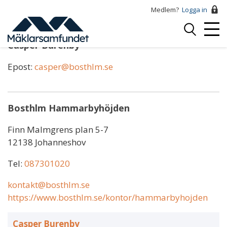
Hoppa
Medlem?
Logga in
till
Logga
huvudinnehåll
Mobi
in
Casper Burenby
Menu
Epost:
casper@bosthlm.se
Bosthlm Hammarbyhöjden
Finn Malmgrens plan 5-7
12138 Johanneshov
Tel:
087301020
kontakt@bosthlm.se
https://www.bosthlm.se/kontor/hammarbyhojden
Casper Burenby