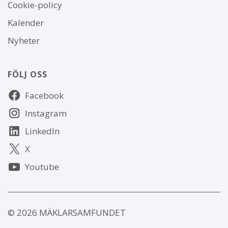
Om
Cookie-policy
webbplatsen
Kalender
Nyheter
FÖLJ OSS
Följ
Facebook
oss
Instagram
LinkedIn
X
Youtube
© 2026 MÄKLARSAMFUNDET