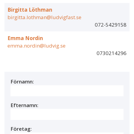
Birgitta Löthman
birgitta.lothman@ludvigfast.se
072-5429158
Emma Nordin
emma.nordin@ludvig.se
0730214296
Förnamn:
Efternamn:
Företag: