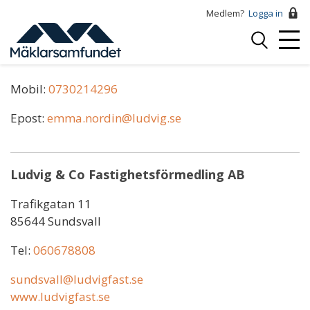
Hoppa
Medlem?
Logga in
till
Logga
huvudinnehåll
Mobi
in
Emma Nordin
Menu
Mobil:
0730214296
Epost:
emma.nordin@ludvig.se
Ludvig & Co Fastighetsförmedling AB
Trafikgatan 11
85644 Sundsvall
Tel:
060678808
sundsvall@ludvigfast.se
www.ludvigfast.se