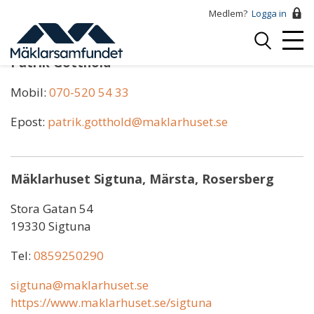
Hoppa
Medlem?
Logga in
till
Logga
huvudinnehåll
Mobi
in
Patrik Gotthold
Menu
Mobil:
070-520 54 33
Epost:
patrik.gotthold@maklarhuset.se
Mäklarhuset Sigtuna, Märsta, Rosersberg
Stora Gatan 54
19330 Sigtuna
Tel:
0859250290
sigtuna@maklarhuset.se
https://www.maklarhuset.se/sigtuna