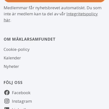
Medlemmar får nyhetsbrevet automatiskt. Du som
inte är medlem kan ta del av vår
Integritetspolicy
här
.
OM MÄKLARSAMFUNDET
Om
Cookie-policy
webbplatsen
Kalender
Nyheter
FÖLJ OSS
Följ
Facebook
oss
Instagram