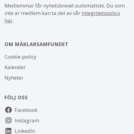
Medlemmar får nyhetsbrevet automatiskt. Du som
inte är medlem kan ta del av vår
Integritetspolicy
här
.
OM MÄKLARSAMFUNDET
Om
Cookie-policy
webbplatsen
Kalender
Nyheter
FÖLJ OSS
Följ
Facebook
oss
Instagram
LinkedIn