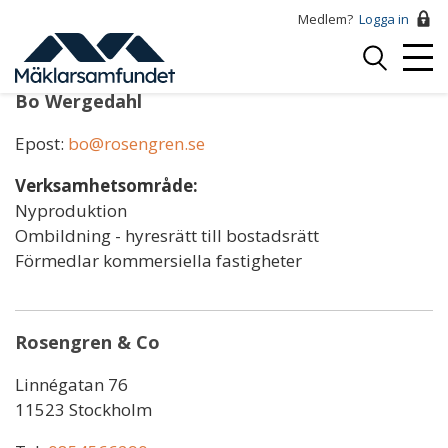
Hoppa
Medlem?
Logga in
till
Logga
huvudinnehåll
Mobi
in
Menu
Bo Wergedahl
Epost:
bo@rosengren.se
Verksamhetsområde:
Nyproduktion
Ombildning - hyresrätt till bostadsrätt
Förmedlar kommersiella fastigheter
Rosengren & Co
Linnégatan 76
11523 Stockholm