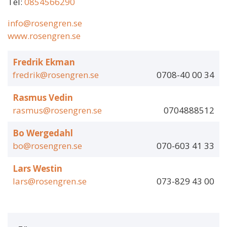
Tel:
0854566290
info@rosengren.se
www.rosengren.se
Fredrik Ekman
fredrik@rosengren.se
0708-40 00 34
Rasmus Vedin
rasmus@rosengren.se
0704888512
Bo Wergedahl
bo@rosengren.se
070-603 41 33
Lars Westin
lars@rosengren.se
073-829 43 00