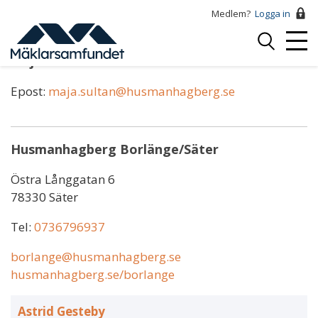
Hoppa
Medlem?
Logga in
till
Logga
huvudinnehåll
Mobi
in
Maja Sultan
Menu
Epost:
maja.sultan@husmanhagberg.se
Husmanhagberg Borlänge/Säter
Östra Långgatan 6
78330 Säter
Tel:
0736796937
borlange@husmanhagberg.se
husmanhagberg.se/borlange
Astrid Gesteby