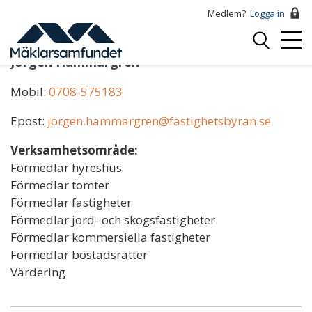
Hoppa
Medlem?
Logga in
till
Logga
huvudinnehåll
Mobi
in
Jörgen Hammargren
Menu
Mobil:
0708-575183
Epost:
jorgen.hammargren@fastighetsbyran.se
Verksamhetsområde:
Förmedlar hyreshus
Förmedlar tomter
Förmedlar fastigheter
Förmedlar jord- och skogsfastigheter
Förmedlar kommersiella fastigheter
Förmedlar bostadsrätter
Värdering